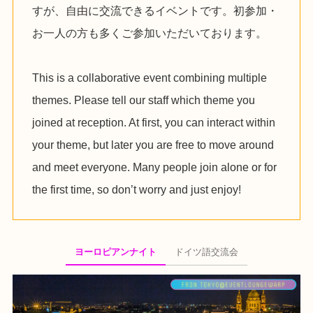
すが、自由に交流できるイベントです。初参加・
お一人の方も多くご参加いただいております。
This is a collaborative event combining multiple
themes. Please tell our staff which theme you
joined at reception. At first, you can interact within
your theme, but later you are free to move around
and meet everyone. Many people join alone or for
the first time, so don’t worry and just enjoy!
ヨーロピアンナイト
ドイツ語交流会